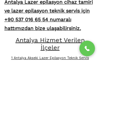
Antalya Lazer epilasyon cihaz tamiri
ve lazer epilasyon teknik servis için
+90 537 016 65 54 numaralı
hattımızdan bize ulaşabilirsiniz.
Antalya Hizmet Verilen
İlçeler
1 Antalya Akseki Lazer Epilasyon Teknik Servis
2 Antalya Aksu Lazer Epilasyon Teknik Servis
3 Antalya Alanya Lazer Epilasyon Teknik Servis
4 Antalya Demre Lazer Epilasyon Teknik Servis
5 Antalya Döşemealtı Lazer Epilasyon Teknik Servis
6 Antalya Elmalı Lazer Epilasyon Teknik Servis
7 Antalya Finike Lazer Epilasyon Teknik Servis
8 Antalya Gazipaşa Lazer Epilasyon Teknik Servis
9 Antalya Gündoğmuş Lazer Epilasyon Teknik
Servis
10 Antalya İbradı Lazer Epilasyon Teknik Servis