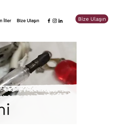
Bize Ulaşın
 İller
Bize Ulaşın
mi