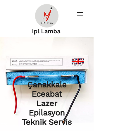
Ipl Lamba
Çanakkale
Eceabat
Lazer
Epilasyon
Teknik Servis