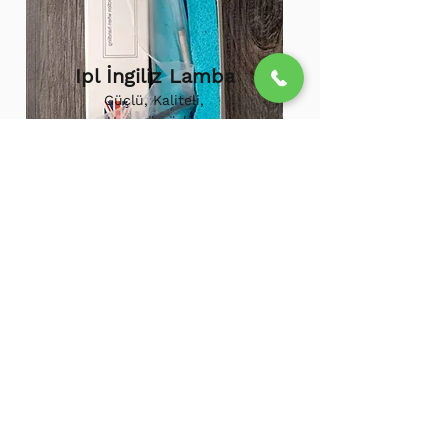
Ipl İngiliz Lamba
Güçlü, Kaliteli,
Uzun ömürlü,
800.000 etkili
atış,
1.500.000
atış
ömürü
Ipl Vortex Lamba
Tüm soğuk hava
cihazlarına uygun,