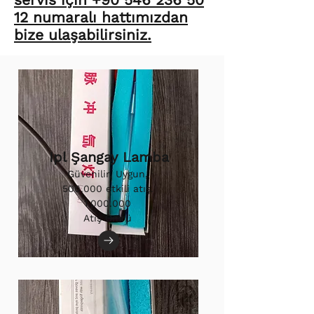
12 numaralı hattımızdan
bize ulaşabilirsiniz.
Ipl Şangay Lamba
Güvenilir, Uygun,
500.000 etkili atış.
1.000.000
Atış Ömrü