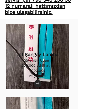
12 numaralı hattımızdan
bize ulaşabilirsiniz.
Ipl Şangay Lamba
Güvenilir, Uygun,
500.000 etkili atış.
1.000.000
Atış Ömrü