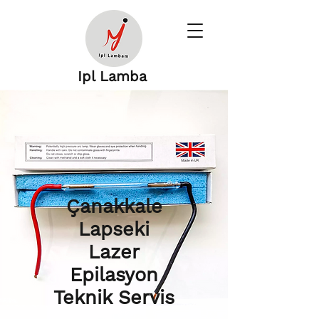
Ipl Lamba
Çanakkale
Lapseki
Lazer
Epilasyon
Teknik Servis