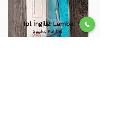
Ipl İngiliz Lamba
Güçlü, Kaliteli,
Uzun ömürlü,
800.000 etkili
atış,
1.500.000
atış
ömürü
Ipl Vortex Lamba
Tüm soğuk hava
cihazlarına uygun,