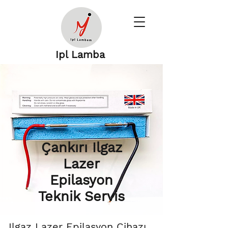
Ipl Lamba
Çankırı Ilgaz
Lazer
Epilasyon
Teknik Servis
Ilgaz Lazer Epilasyon Cihazı