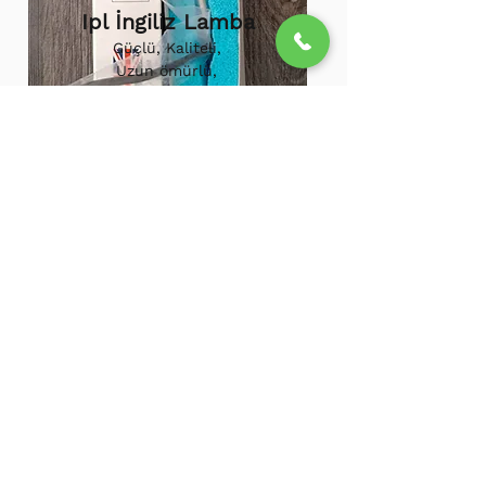
Ipl İngiliz Lamba
Güçlü, Kaliteli,
Uzun ömürlü,
800.000 etkili
atış,
1.500.000
atış
ömürü
Ipl Vortex Lamba
Tüm soğuk hava
cihazlarına uygun,
Uzun ömürlü, Güçlü
500.000 Etkili Atış