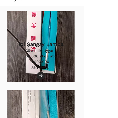
Ipl Şangay Lamba
Güvenilir, Uygun,
500.000 etkili atış.
1.000.000
Atış Ömrü