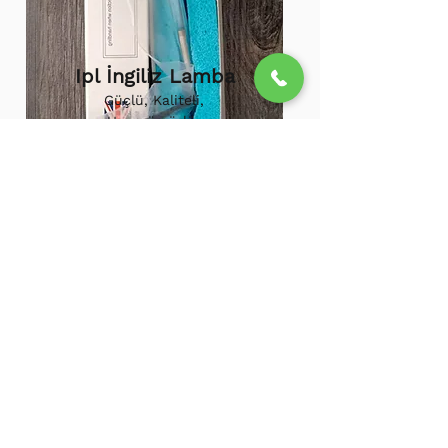
Ipl İngiliz Lamba
Güçlü, Kaliteli,
Uzun ömürlü,
800.000 etkili
atış,
1.500.000
atış
ömürü
Ipl Vortex Lamba
Tüm soğuk hava
cihazlarına uygun,