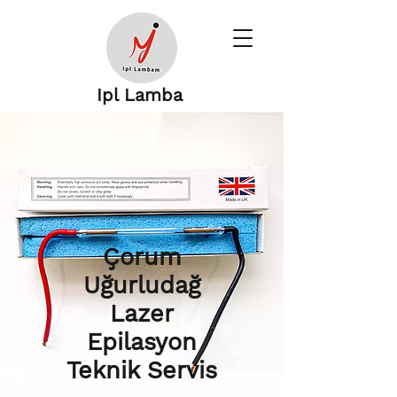
Ipl Lamba
Çorum
Uğurludağ
Lazer
Epilasyon
Teknik Servis