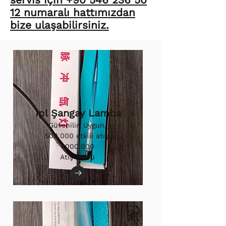
12 numaralı hattımızdan
bize ulaşabilirsiniz.
Ipl Şangay Lamba
Güvenilir, Uygun,
500.000 etkili atış.
1.000.000
Atış Ömrü