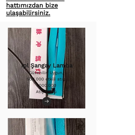
hattımızdan bize
ulaşabilirsiniz.
Ipl Şangay Lamba
Güvenilir, Uygun,
500.000 etkili atış.
1.000.000
Atış Ömrü