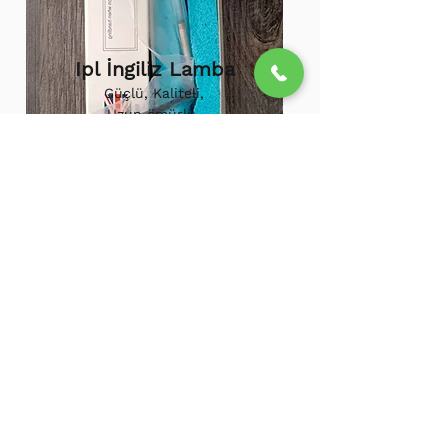
Ipl İngiliz Lamba
Güçlü, Kaliteli,
Uzun ömürlü,
800.000 etkili
atış,
1.500.000
atış
ömürü
Ipl Vortex Lamba
Tüm soğuk hava
cihazlarına uygun,