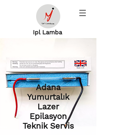
Ipl Lamba
Adana
Yumurtalık
Lazer
Epilasyon
Teknik Servis