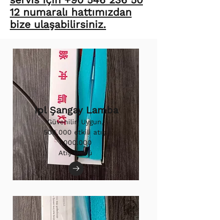
12 numaralı hattımızdan
bize ulaşabilirsiniz.
Ipl Şangay Lamba
Güvenilir, Uygun,
500.000 etkili atış.
1.000.000
Atış Ömrü