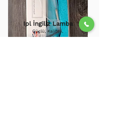
Ipl İngiliz Lamba
Güçlü, Kaliteli,
Uzun ömürlü,
800.000 etkili
atış,
1.500.000
atış
ömürü
Ipl Vortex Lamba
Tüm soğuk hava
cihazlarına uygun,