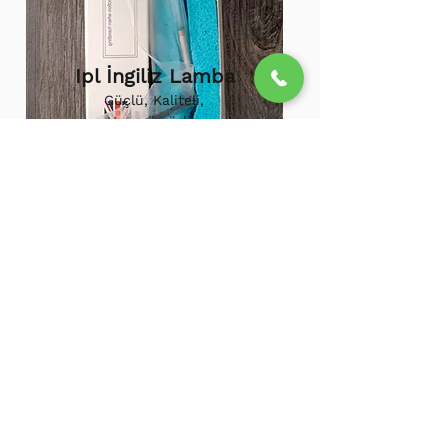
Ipl İngiliz Lamba
Güçlü, Kaliteli,
Uzun ömürlü,
800.000 etkili
atış,
1.500.000
atış
ömürü
Ipl Vortex Lamba
Tüm soğuk hava
cihazlarına uygun,