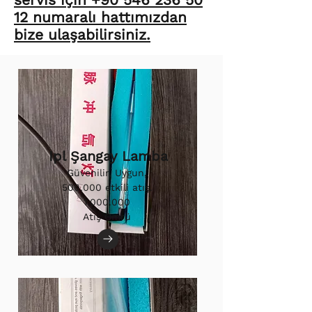
12 numaralı hattımızdan
bize ulaşabilirsiniz.
Ipl Şangay Lamba
Güvenilir, Uygun,
500.000 etkili atış.
1.000.000
Atış Ömrü