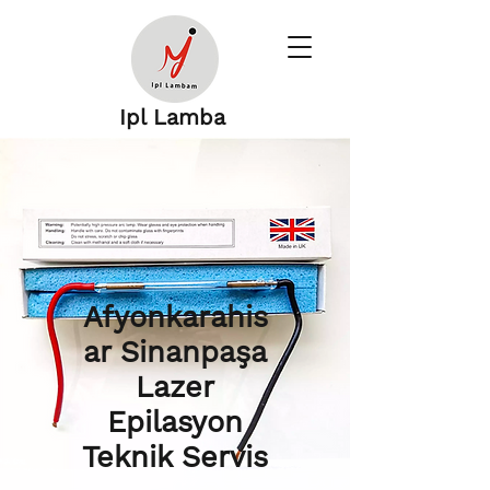
Ipl Lamba
Afyonkarahis
ar Sinanpaşa
Lazer
Epilasyon
Teknik Servis