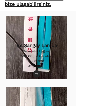
bize ulaşabilirsiniz.
Ipl Şangay Lamba
Güvenilir, Uygun,
500.000 etkili atış.
1.000.000
Atış Ömrü