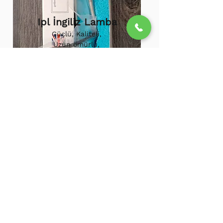
Ipl İngiliz Lamba
Güçlü, Kaliteli,
Uzun ömürlü,
800.000 etkili
atış,
1.500.000
atış
ömürü
Ipl Vortex Lamba
Tüm soğuk hava
cihazlarına uygun,
Uzun ömürlü, Güçlü