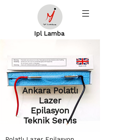
Ipl Lamba
Ankara Polatlı
Lazer
Epilasyon
Teknik Servis
Polatlı Lazer Epilasyon