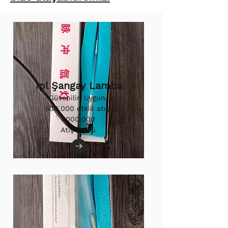
Ipl Şangay Lamba
Güvenilir, Uygun,
500.000 etkili atış.
1.000.000
Atış Ömrü