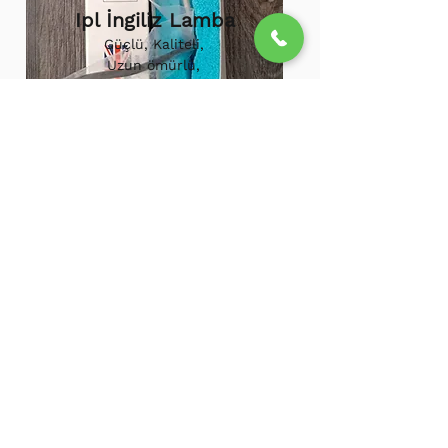
Ipl İngiliz Lamba
Güçlü, Kaliteli,
Uzun ömürlü,
800.000 etkili
atış,
1.500.000
atış
ömürü
Ipl Vortex Lamba
Tüm soğuk hava
cihazlarına uygun,
Uzun ömürlü, Güçlü
500.000 Etkili Atış