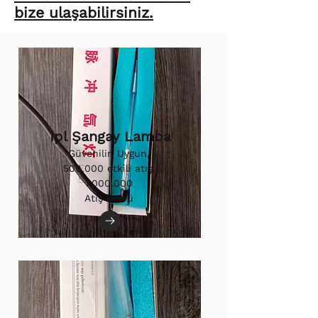
bize ulaşabilirsiniz.
Ipl Şangay Lamba
Güvenilir, Uygun,
500.000 etkili atış.
1.000.000
Atış Ömrü