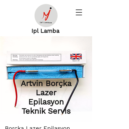
Ipl Lamba
Artvin Borçka
Lazer
Epilasyon
Teknik Servis
Borçka Lazer Epilasyon