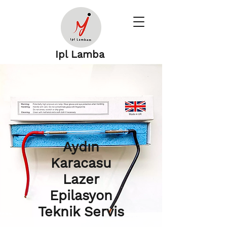
Ipl Lamba
Aydın
Karacasu
Lazer
Epilasyon
Teknik Servis