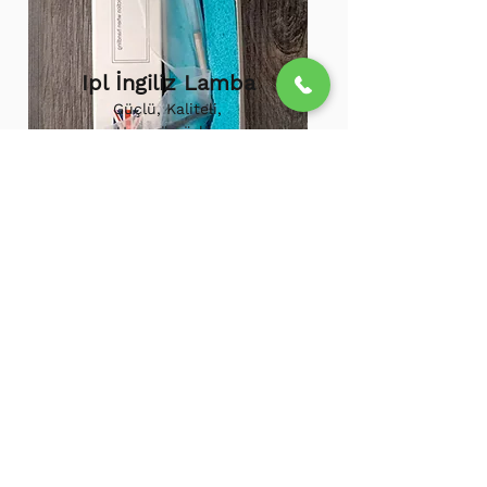
Ipl İngiliz Lamba
Güçlü, Kaliteli,
Uzun ömürlü,
800.000 etkili
atış,
1.500.000
atış
ömürü
Ipl Vortex Lamba
Tüm soğuk hava
cihazlarına uygun,