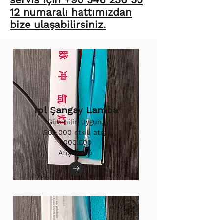
12 numaralı hattımızdan
bize ulaşabilirsiniz.
Ipl Şangay Lamba
Güvenilir, Uygun,
500.000 etkili atış.
1.000.000
Atış Ömrü