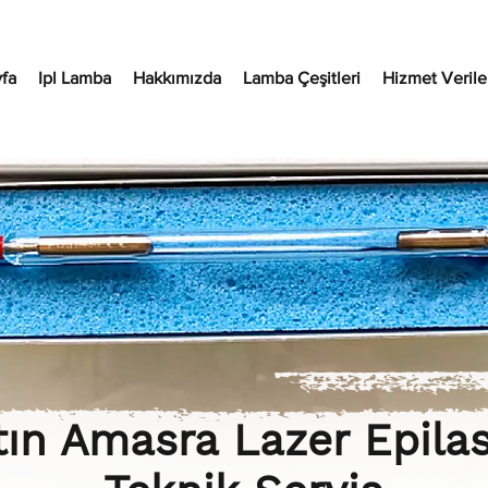
fa
Ipl Lamba
Hakkımızda
Lamba Çeşitleri
Hizmet Verilen
tın Amasra Lazer Epila