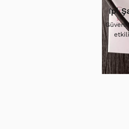
Ipl 
Güvenil
etkil