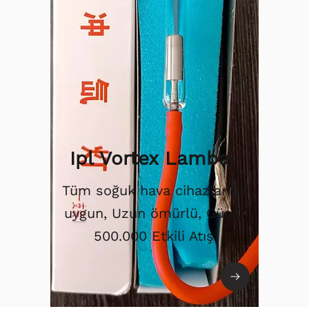
Ipl Vortex Lamba
Tüm soğuk hava cihazlarına
uygun, Uzun ömürlü, Güçlü
500.000 Etkili Atış