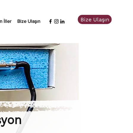
Bize Ulaşın
 İller
Bize Ulaşın
syon