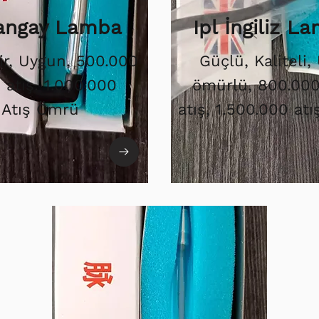
Şangay Lamba
Ipl İngiliz L
ir, Uygun, 500.000
Güçlü, Kaliteli,
i atış. 1.000.000
ömürlü, 800.000 
Atış Ömrü
atış, 1.500.000 at