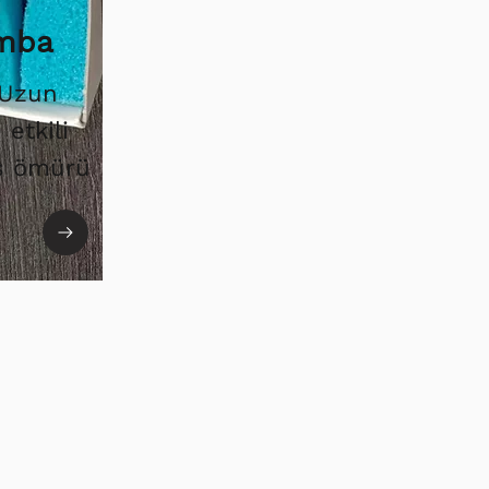
amba
 Uzun
etkili
ış ömürü