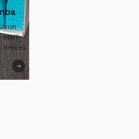
amba
 Uzun
etkili
ış ömürü