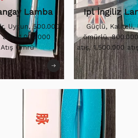
Şangay Lamba
Ipl İngiliz L
ir, Uygun, 500.000
Güçlü, Kaliteli,
i atış. 1.000.000
ömürlü, 800.000 
Atış Ömrü
atış, 1.500.000 at