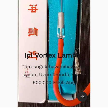
Ipl Vortex Lamba
Tüm soğuk hava cihazlarına
uygun, Uzun ömürlü, Güçlü
500.000 Etkili Atış