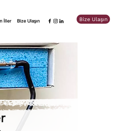
Bize Ulaşın
 İller
Bize Ulaşın
r