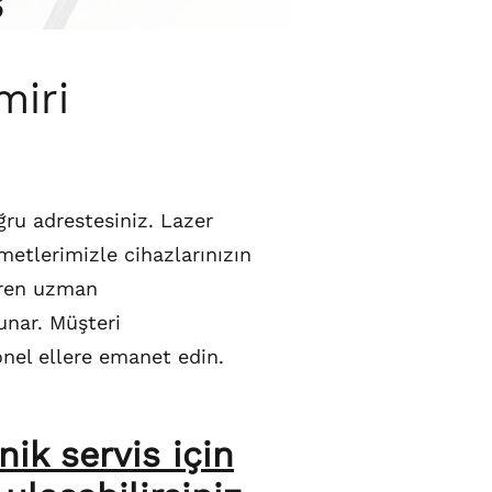
s
miri
ğru adrestesiniz. Lazer
zmetlerimizle cihazlarınızın
eren uzman
sunar. Müşteri
onel ellere emanet edin.
ik servis için