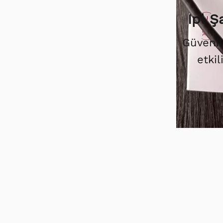
Ipl 
Güvenil
etkil