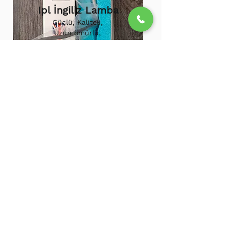
Ipl İngiliz Lamba
Güçlü, Kaliteli,
Uzun ömürlü,
800.000 etkili
atış,
1.500.000
atış
ömürü
Ipl Vortex Lamba
Tüm soğuk hava
cihazlarına uygun,
Uzun ömürlü, Güçlü
500.000 Etkili Atış