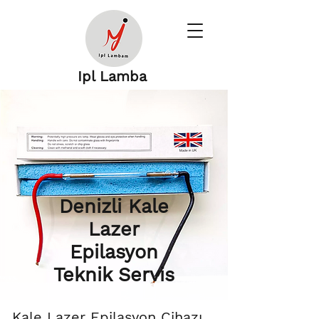
Ipl Lamba
Denizli Kale
Lazer
Epilasyon
Teknik Servis
Kale Lazer Epilasyon Cihazı