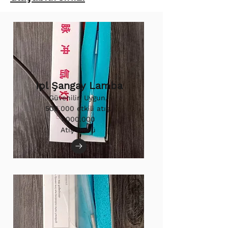
Ipl Şangay Lamba
Güvenilir, Uygun,
500.000 etkili atış.
1.000.000
Atış Ömrü