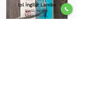
Ipl İngiliz Lamba
Güçlü, Kaliteli,
Uzun ömürlü,
800.000 etkili
atış,
1.500.000
atış
ömürü
Ipl Vortex Lamba
Tüm soğuk hava
cihazlarına uygun,
Uzun ömürlü, Güçlü
500.000 Etkili Atış