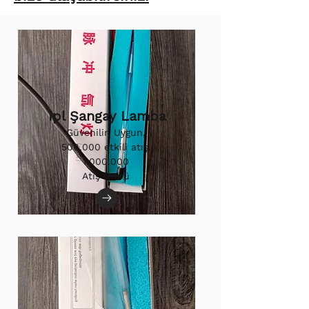
Ipl Şangay Lamba
Güvenilir, Uygun,
500.000 etkili atış.
1.000.000
Atış Ömrü