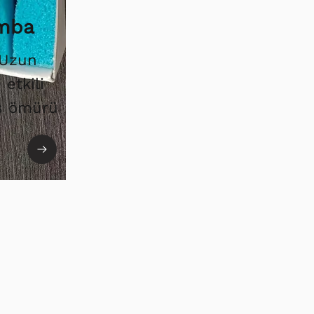
amba
 Uzun
etkili
ış ömürü