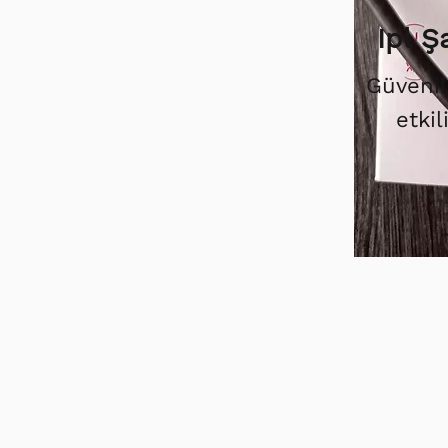
Ipl 
Güvenil
etkil