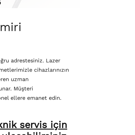
s
miri
oğru adrestesiniz. Lazer
zmetlerimizle cihazlarınızın
veren uzman
sunar. Müşteri
onel ellere emanet edin.
nik servis için