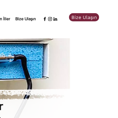
Bize Ulaşın
 İller
Bize Ulaşın
r