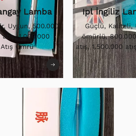
Şangay Lamba
Ipl İngiliz L
ir, Uygun, 500.000
Güçlü, Kaliteli,
i atış. 1.000.000
ömürlü, 800.000 
Atış Ömrü
atış, 1.500.000 at