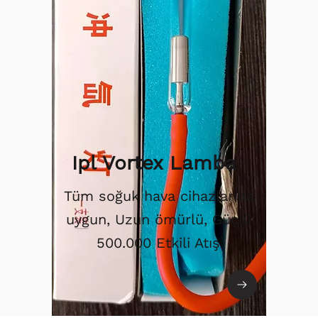
Ipl Vortex Lamba
Tüm soğuk hava cihazlarına
uygun, Uzun ömürlü, Güçlü
500.000 Etkili Atış