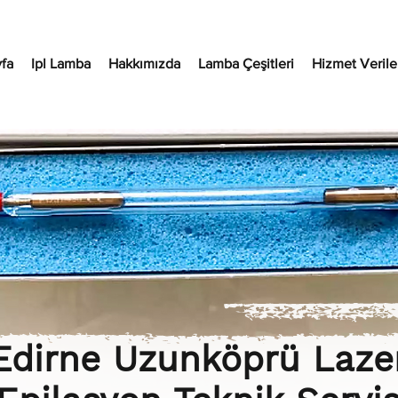
fa
Ipl Lamba
Hakkımızda
Lamba Çeşitleri
Hizmet Verilen
Edirne Uzunköprü Laze