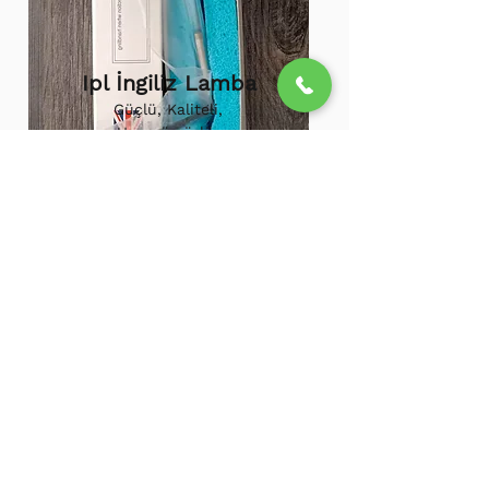
Ipl İngiliz Lamba
Güçlü, Kaliteli,
Uzun ömürlü,
800.000 etkili
atış,
1.500.000
atış
ömürü
Ipl Vortex Lamba
Tüm soğuk hava
cihazlarına uygun,