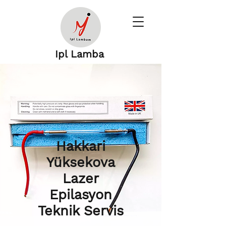
Ipl Lamba
Hakkari
Yüksekova
Lazer
Epilasyon
Teknik Servis