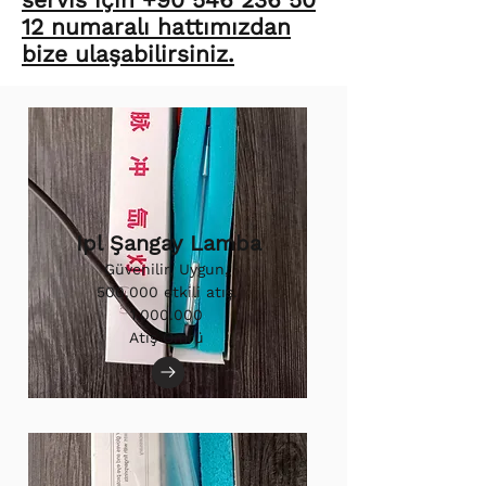
12 numaralı hattımızdan
bize ulaşabilirsiniz.
Ipl Şangay Lamba
Güvenilir, Uygun,
500.000 etkili atış.
1.000.000
Atış Ömrü