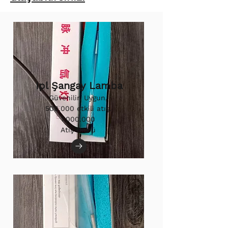
Ipl Şangay Lamba
Güvenilir, Uygun,
500.000 etkili atış.
1.000.000
Atış Ömrü