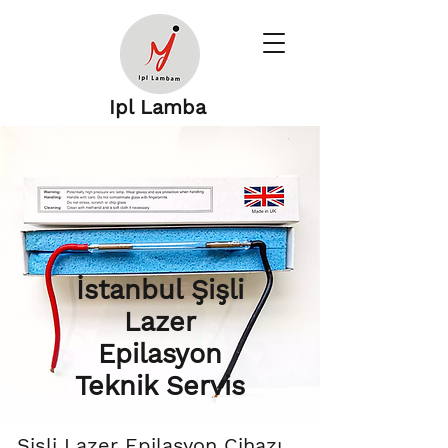
Ipl Lamba
İstanbul Şişli
Lazer
Epilasyon
Teknik Servis
Şişli Lazer Epilasyon Cihazı