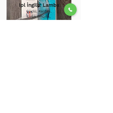
Ipl İngiliz Lamba
Güçlü, Kaliteli,
Uzun ömürlü,
800.000 etkili
atış,
1.500.000
atış
ömürü
Ipl Vortex Lamba
Tüm soğuk hava
cihazlarına uygun,
Uzun ömürlü, Güçlü
500.000 Etkili Atış