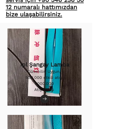
12 numaralı hattımızdan
bize ulaşabilirsiniz.
Ipl Şangay Lamba
Güvenilir, Uygun,
500.000 etkili atış.
1.000.000
Atış Ömrü