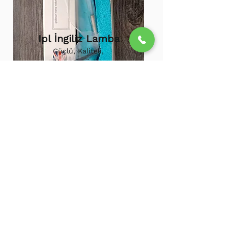
Ipl İngiliz Lamba
Güçlü, Kaliteli,
Uzun ömürlü,
800.000 etkili
atış,
1.500.000
atış
ömürü
Ipl Vortex Lamba
Tüm soğuk hava
cihazlarına uygun,