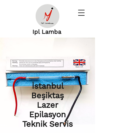
Ipl Lamba
İstanbul
Beşiktaş
Lazer
Epilasyon
Teknik Servis