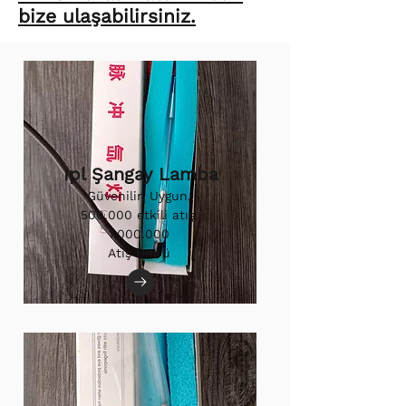
bize ulaşabilirsiniz.
Ipl Şangay Lamba
Güvenilir, Uygun,
500.000 etkili atış.
1.000.000
Atış Ömrü