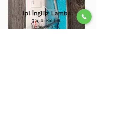
Ipl İngiliz Lamba
Güçlü, Kaliteli,
Uzun ömürlü,
800.000 etkili
atış,
1.500.000
atış
ömürü
Ipl Vortex Lamba
Tüm soğuk hava
cihazlarına uygun,
Uzun ömürlü, Güçlü