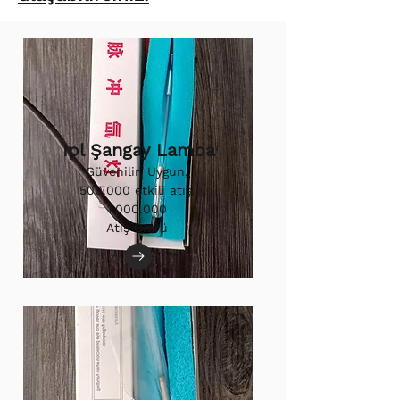
Ipl Şangay Lamba
Güvenilir, Uygun,
500.000 etkili atış.
1.000.000
Atış Ömrü