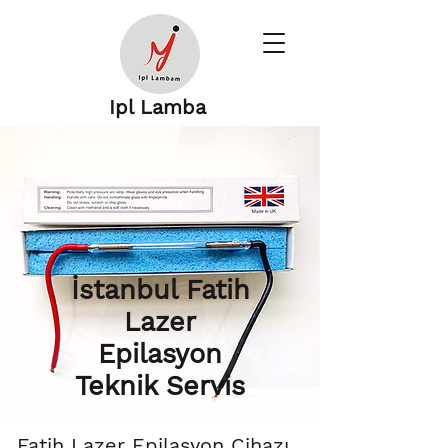
Ipl Lamba
İstanbul Fatih
Lazer
Epilasyon
Teknik Servis
Fatih Lazer Epilasyon Cihazı