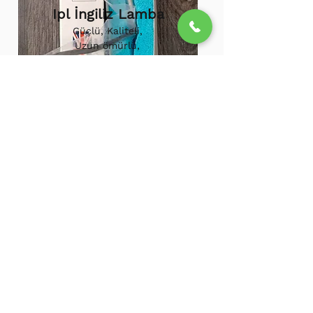
Ipl İngiliz Lamba
Güçlü, Kaliteli,
Uzun ömürlü,
800.000 etkili
atış,
1.500.000
atış
ömürü
Ipl Vortex Lamba
Tüm soğuk hava
cihazlarına uygun,
Uzun ömürlü, Güçlü
500.000 Etkili Atış