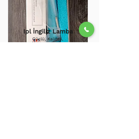
Ipl İngiliz Lamba
Güçlü, Kaliteli,
Uzun ömürlü,
800.000 etkili
atış,
1.500.000
atış
ömürü
Ipl Vortex Lamba
Tüm soğuk hava