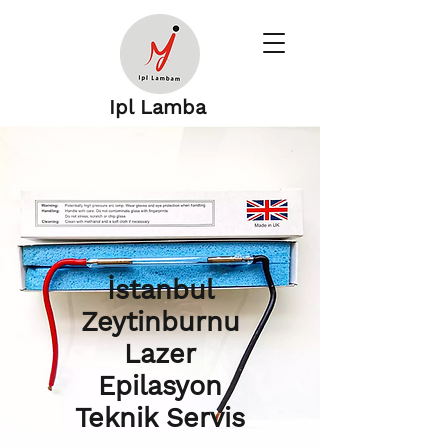
Ipl Lamba
İstanbul
Zeytinburnu
Lazer
Epilasyon
Teknik Servis