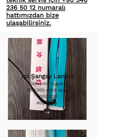
236 50 12 numaralı
hattımızdan bize
ulaşabilirsiniz.
Ipl Şangay Lamba
Güvenilir, Uygun,
500.000 etkili atış.
1.000.000
Atış Ömrü