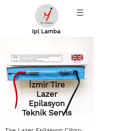
Ipl Lamba
İzmir Tire
Lazer
Epilasyon
Teknik Servis
Tire Lazer Epilasyon Cihazı