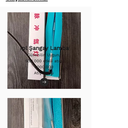
Ipl Şangay Lamba
Güvenilir, Uygun,
500.000 etkili atış.
1.000.000
Atış Ömrü