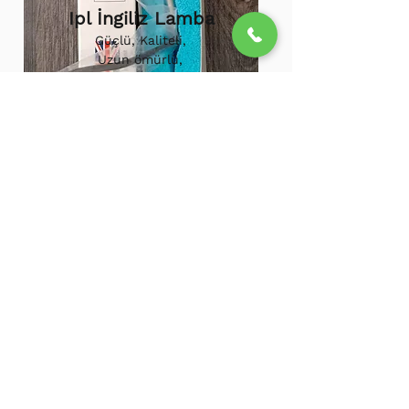
Ipl İngiliz Lamba
Güçlü, Kaliteli,
Uzun ömürlü,
800.000 etkili
atış,
1.500.000
atış
ömürü
Ipl Vortex Lamba
Tüm soğuk hava
cihazlarına uygun,
Uzun ömürlü, Güçlü
500.000 Etkili Atış