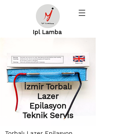
Ipl Lamba
İzmir Torbalı
Lazer
Epilasyon
Teknik Servis
Torbalı Lazer Epilasyon