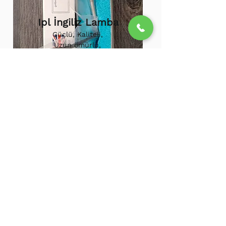
Ipl İngiliz Lamba
Güçlü, Kaliteli,
Uzun ömürlü,
800.000 etkili
atış,
1.500.000
atış
ömürü
Ipl Vortex Lamba
Tüm soğuk hava
cihazlarına uygun,
Uzun ömürlü, Güçlü