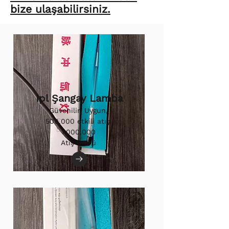
bize ulaşabilirsiniz.
Ipl Şangay Lamba
Güvenilir, Uygun,
500.000 etkili atış.
1.000.000
Atış Ömrü