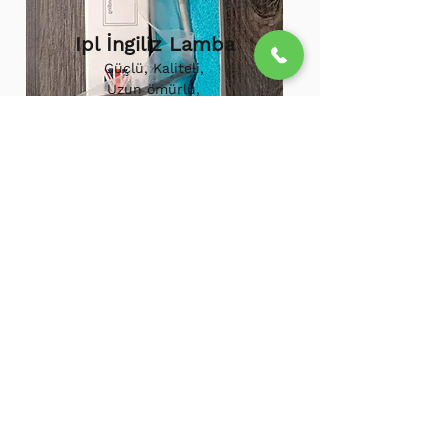
Ipl İngiliz Lamba
Güçlü, Kaliteli,
Uzun ömürlü,
800.000 etkili
atış,
1.500.000
atış
ömürü
Ipl Vortex Lamba
Tüm soğuk hava
cihazlarına uygun,
Uzun ömürlü, Güçlü