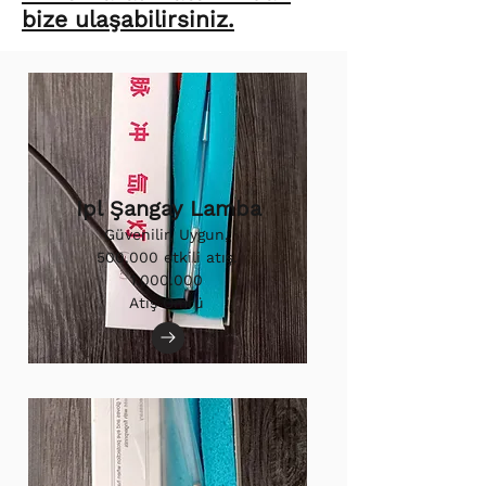
bize ulaşabilirsiniz.
Ipl Şangay Lamba
Güvenilir, Uygun,
500.000 etkili atış.
1.000.000
Atış Ömrü