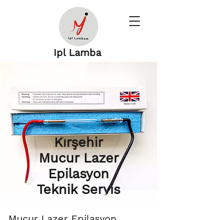
Ipl Lamba
Kırşehir
Mucur Lazer
Epilasyon
Teknik Servis
Mucur Lazer Epilasyon