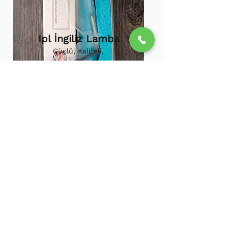
Ipl İngiliz Lamba
Güçlü, Kaliteli,
Uzun ömürlü,
800.000 etkili
atış,
1.500.000
atış
ömürü
Ipl Vortex Lamba
Tüm soğuk hava
cihazlarına uygun,