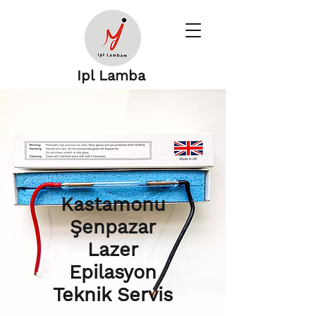
Ipl Lamba
Kastamonu
Şenpazar
Lazer
Epilasyon
Teknik Servis