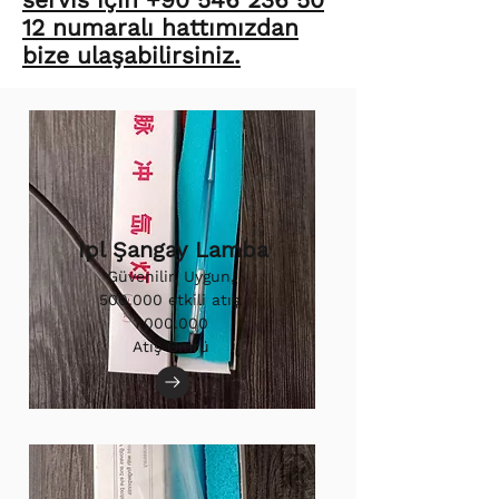
12 numaralı hattımızdan
bize ulaşabilirsiniz.
Ipl Şangay Lamba
Güvenilir, Uygun,
500.000 etkili atış.
1.000.000
Atış Ömrü