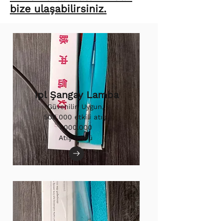
bize ulaşabilirsiniz.
Ipl Şangay Lamba
Güvenilir, Uygun,
500.000 etkili atış.
1.000.000
Atış Ömrü