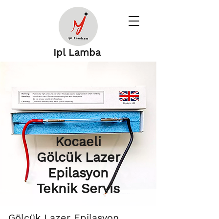
Ipl Lamba
Kocaeli
Gölcük Lazer
Epilasyon
Teknik Servis
Gölcük Lazer Epilasyon