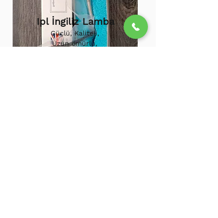
Ipl İngiliz Lamba
Güçlü, Kaliteli,
Uzun ömürlü,
800.000 etkili
atış,
1.500.000
atış
ömürü
Ipl Vortex Lamba
Tüm soğuk hava
cihazlarına uygun,
Uzun ömürlü, Güçlü