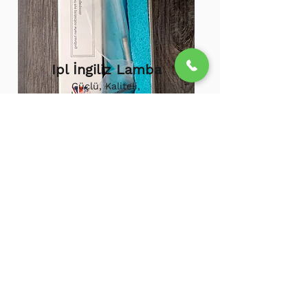
Ipl İngiliz Lamba
Güçlü, Kaliteli,
Uzun ömürlü,
800.000 etkili
atış,
1.500.000
atış
ömürü
Ipl Vortex Lamba
Tüm soğuk hava