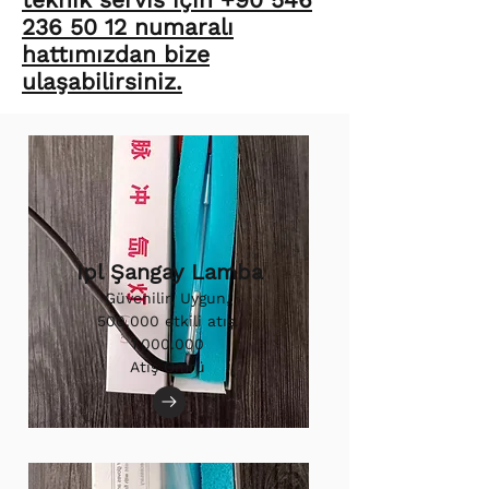
236 50 12 numaralı
hattımızdan bize
ulaşabilirsiniz.
Ipl Şangay Lamba
Güvenilir, Uygun,
500.000 etkili atış.
1.000.000
Atış Ömrü