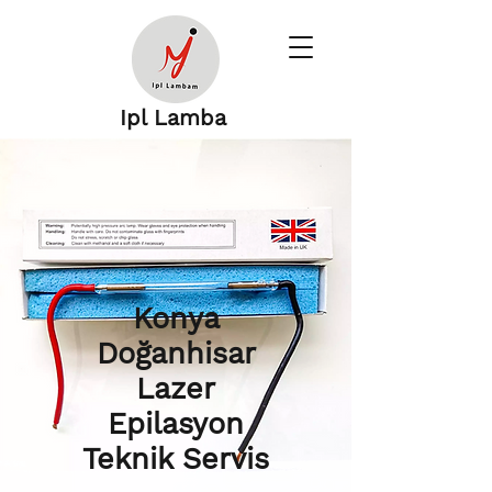
Ipl Lamba
Konya
Doğanhisar
Lazer
Epilasyon
Teknik Servis