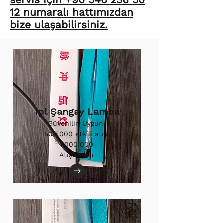
12 numaralı hattımızdan
bize ulaşabilirsiniz.
Ipl Şangay Lamba
Güvenilir, Uygun,
500.000 etkili atış.
1.000.000
Atış Ömrü