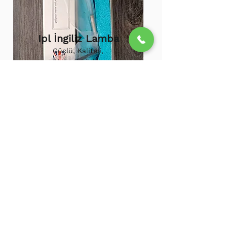
Ipl İngiliz Lamba
Güçlü, Kaliteli,
Uzun ömürlü,
800.000 etkili
atış,
1.500.000
atış
ömürü
Ipl Vortex Lamba
Tüm soğuk hava
cihazlarına uygun,