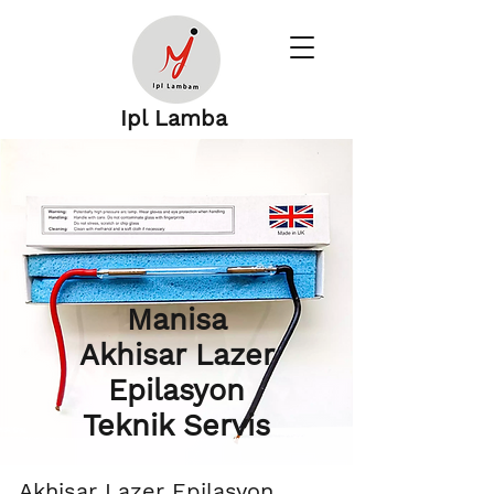
Ipl Lamba
Manisa
Akhisar Lazer
Epilasyon
Teknik Servis
Akhisar Lazer Epilasyon