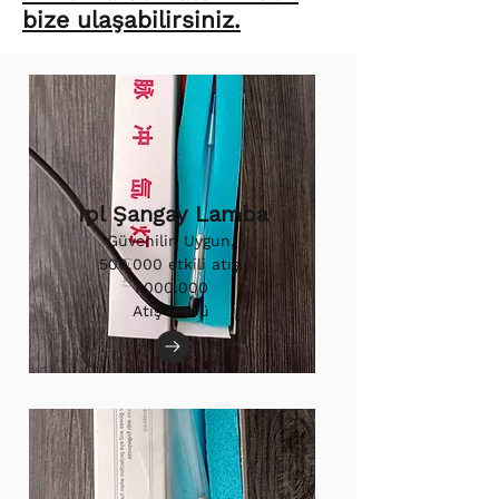
bize ulaşabilirsiniz.
Ipl Şangay Lamba
Güvenilir, Uygun,
500.000 etkili atış.
1.000.000
Atış Ömrü