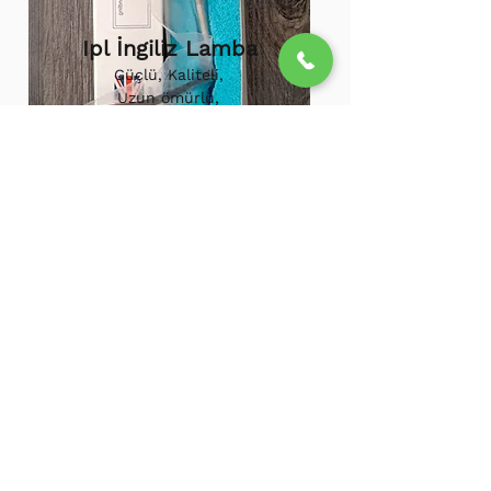
Ipl İngiliz Lamba
Güçlü, Kaliteli,
Uzun ömürlü,
800.000 etkili
atış,
1.500.000
atış
ömürü
Ipl Vortex Lamba
Tüm soğuk hava
cihazlarına uygun,
Uzun ömürlü, Güçlü