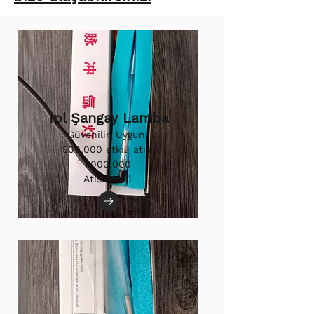
Ipl Şangay Lamba
Güvenilir, Uygun,
500.000 etkili atış.
1.000.000
Atış Ömrü