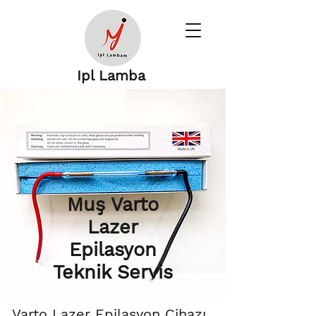
Ipl Lamba
Muş Varto
Lazer
Epilasyon
Teknik Servis
Varto Lazer Epilasyon Cihazı