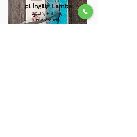
Ipl İngiliz Lamba
Güçlü, Kaliteli,
Uzun ömürlü,
800.000 etkili
atış,
1.500.000
atış
ömürü
Ipl Vortex Lamba
Tüm soğuk hava
cihazlarına uygun,
Uzun ömürlü, Güçlü
500.000 Etkili Atış