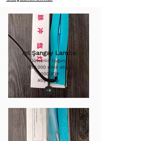
Ipl Şangay Lamba
Güvenilir, Uygun,
500.000 etkili atış.
1.000.000
Atış Ömrü