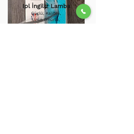
Ipl İngiliz Lamba
Güçlü, Kaliteli,
Uzun ömürlü,
800.000 etkili
atış,
1.500.000
atış
ömürü
Ipl Vortex Lamba
Tüm soğuk hava
cihazlarına uygun,
Uzun ömürlü, Güçlü
500.000 Etkili Atış