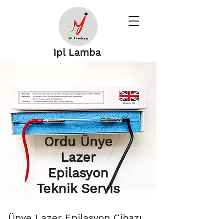
Ipl Lamba
Ordu Ünye
Lazer
Epilasyon
Teknik Servis
Ünye Lazer Epilasyon Cihazı