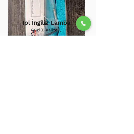
Ipl İngiliz Lamba
Güçlü, Kaliteli,
Uzun ömürlü,
800.000 etkili
atış,
1.500.000
atış
ömürü
Ipl Vortex Lamba
Tüm soğuk hava
cihazlarına uygun,