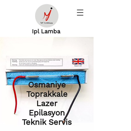
Ipl Lamba
Osmaniye
Toprakkale
Lazer
Epilasyon
Teknik Servis