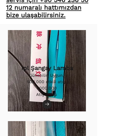
12 numaralı hattımızdan
bize ulaşabilirsiniz.
Ipl Şangay Lamba
Güvenilir, Uygun,
500.000 etkili atış.
1.000.000
Atış Ömrü