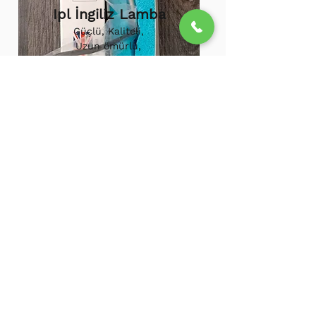
Ipl İngiliz Lamba
Güçlü, Kaliteli,
Uzun ömürlü,
800.000 etkili
atış,
1.500.000
atış
ömürü
Ipl Vortex Lamba
Tüm soğuk hava
cihazlarına uygun,
Uzun ömürlü, Güçlü
500.000 Etkili Atış