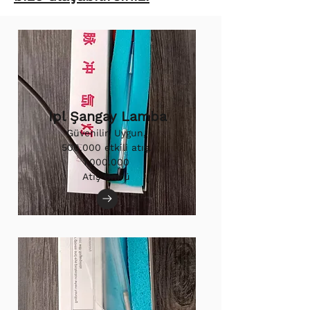
Ipl Şangay Lamba
Güvenilir, Uygun,
500.000 etkili atış.
1.000.000
Atış Ömrü