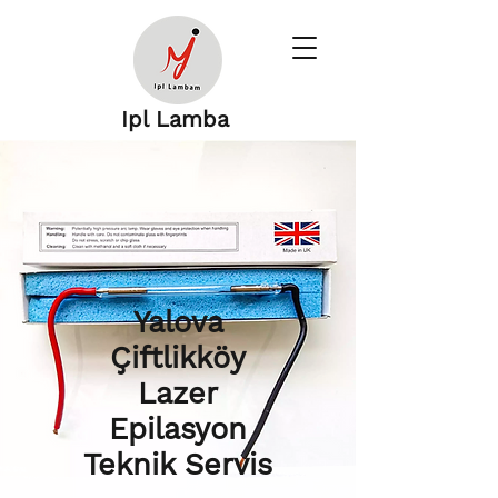
Ipl Lamba
Yalova
Çiftlikköy
Lazer
Epilasyon
Teknik Servis