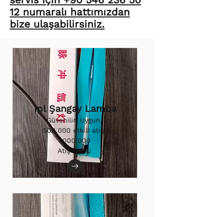
12 numaralı hattımızdan
bize ulaşabilirsiniz.
Ipl Şangay Lamba
Güvenilir, Uygun,
500.000 etkili atış.
1.000.000
Atış Ömrü