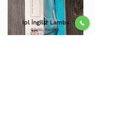
Ipl İngiliz Lamba
Güçlü, Kaliteli,
Uzun ömürlü,
800.000 etkili
atış,
1.500.000
atış
ömürü
Ipl Vortex Lamba
Tüm soğuk hava
cihazlarına uygun,