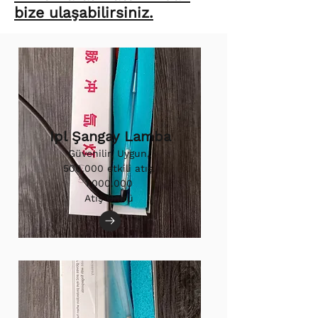
bize ulaşabilirsiniz.
Ipl Şangay Lamba
Güvenilir, Uygun,
500.000 etkili atış.
1.000.000
Atış Ömrü