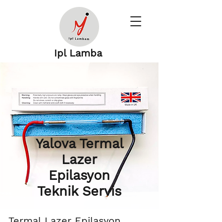
Ipl Lamba
Yalova Termal
Lazer
Epilasyon
Teknik Servis
Termal Lazer Epilasyon