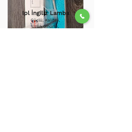
Ipl İngiliz Lamba
Güçlü, Kaliteli,
Uzun ömürlü,
800.000 etkili
atış,
1.500.000
atış
ömürü
Ipl Vortex Lamba
Tüm soğuk hava
cihazlarına uygun,
Uzun ömürlü, Güçlü